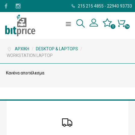
215 215 4855
-
22940 93733
0
Το
καλάθι
σας
είναι
άδειο.
ΑΡΧΙΚΉ
/
DESKTOP & LAPTOPS
/
WORKSTATION LAPTOP
Κανένα αποτέλεσμα