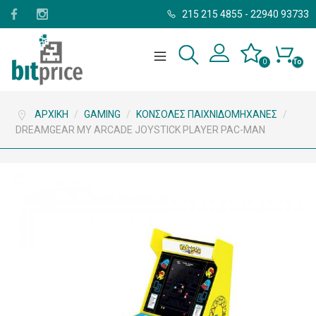
215 215 4855
-
22940 93733
0
Το
καλάθι
σας
είναι
άδειο.
ΑΡΧΙΚΉ
/
GAMING
/
ΚΟΝΣΌΛΕΣ ΠΑΙΧΝΙΔΟΜΗΧΑΝΈΣ
/
DREAMGEAR MY ARCADE JOYSTICK PLAYER PAC-MAN